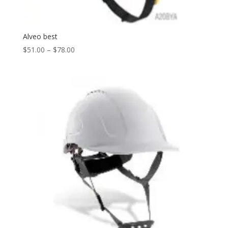
Alveo best
$
51.00
–
$
78.00