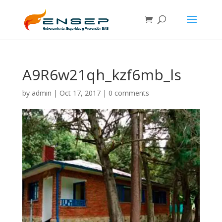
A9R6w21qh_kzf6mb_ls
by
admin
|
Oct 17, 2017
|
0 comments